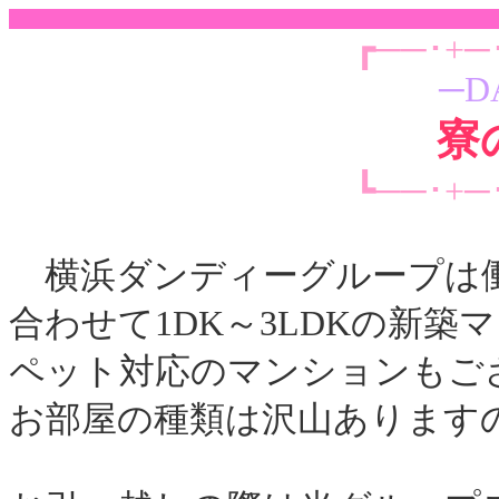
┏──･+─
─D
寮
┗──･+─
横浜ダンディーグループは
合わせて1DK～3LDKの新
ペット対応のマンションもご
お部屋の種類は沢山あります