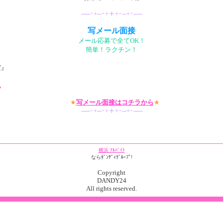
──･+─･+＋+･─+･──
写メール面接
メール応募で全てOK！
簡単！ラクチン！
だ』
。
★
写メール面接はコチラから
★
──･+─･+＋+･─+･──
横浜 ｱﾙﾊﾞｲﾄ
ならﾀﾞﾝﾃﾞｨｸﾞﾙｰﾌﾟ!
Copyright
DANDY24
All rights reserved.