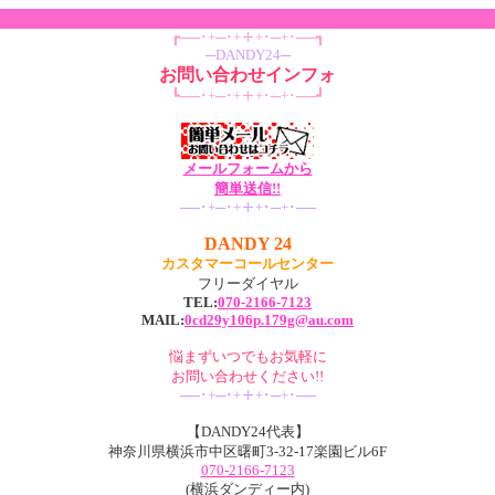
┏──･+─･+＋+･─+･──┓
─DANDY24─
お問い合わせインフォ
┗──･+─･+＋+･─+･──┛
メールフォームから
簡単送信!!
──･+─･+＋+･─+･──
DANDY 24
カスタマーコールセンター
フリーダイヤル
TEL:
070-2166-7123
MAIL:
0cd29y106p.179g@au.com
悩まずいつでもお気軽に
お問い合わせください!!
──･+─･+＋+･─+･──
【DANDY24代表】
神奈川県横浜市中区曙町3-32-17楽園ビル6F
070-2166-7123
(横浜ダンディー内)